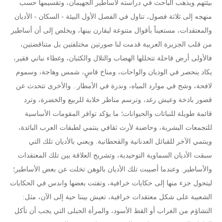
بيئتهم.ويذهب الباحث في دراسته لأساطير الجهيمان، وتقسيمها حسب
منهجه إلى ثلاثة فصول، تناول في الفصل الأول البيئة - السكان - الأديان
والمعتقدات، مستعيناً بأقوال متنوعة ليقارن بينها، ويخلص إلى أن أساطير
من قلب الجزيرة العربية قدمت لنا صورتين مختلفتين بل متناقضتين،
فالأولى أرض قاحلة تتخللها الهضاب والتلال والكثبان، وغطاء نباتي فقير،
يكاد ينحصر في الوديان والواحات، ومناخ قاسٍ، شمس وهاجة، وسموم
لافحة، وشح في موارد المياه، وندرة في الأمطار.. والأخرى تتحدث عن
قصور باذخة وعيش رغد، وترسم مناظر خلابة للربيع والخضرة، وترد
قائمة طويلة للنباتات والحيوانات؛ ما يؤكد توافر المقومات الأساسية
للتجمعات البشرية، وحاضنة لأرث ثقافي ينتمي لطبقات العرب البائدة،
وينتمي الآخر للقبائل العدنانية والقحطانية. ويعني بالأديان تلك التي
سبقت الأديان السماوية التوحيدية، وتشريح العلاقة بين تلك المعتقدات
والأساطير. وعندما أصيبت تلك الأديان بالوهن تخلت عن بعض الأساطير؛
ليتحول جزء منها إلى حكايات خرافية، وتفتت بعضها واندس في الحكايات
الشعبية على شكل معتقدات خرافية، تعيش بيننا حية إلى الآن، مثل:
التشاؤم من الغراب أو القط الأسود، والمرأة الحبلى التي يجب أن تأكل