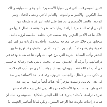
تتميز الموضوعات التي تدور حولها الأسطورة بالجدية والشمولية، وذلك
مثل التكوين، والأصول، والموت، والعالم الآخر، ومعنى الحياة، وسر
الوجود. والنص الأسطوري يحافظ على ثباته عبر فترة طويلة من
الزمن.لهذه الشخصية الرائدة زوايا متعددة ومتنوعة، قد نطل عليها من
خلال نتاجه الأدبي الغزير. وقد سعيت في الحلقة الماضية لرؤية ذاتية،
سجلتها من خلال شرف معرفة شخصية، وأحاديث ذكريات مواقف فيها
تجربة وعبرة، وحتماً الدارسون لنتاجه الأدبي المتنوع، وقد توزع ما بين
الشعر وأدب المقالة النثرية التي برع فيها، يتناولون نتاجه بعناية ودقة في
دراساتهم. وأعرف أن الصديق الشاعر محمد عابس يقدم رسالة ماجستير
في أدب المقالة عند الجهيمان، وهناك جوانب أخرى من أدب الرحلات،
والذكريات، والأمثال، والجانب التربوي، وقد قام أحد الأساتذة بدراسة
في هذا الجانب. وعلمت مؤخراً بأن هناك أيضاً دراسة التربية عند
الجهيمان، وحصلت بها الأستاذة منيرة الحربي على درجة الماجستير.
نعرف دراسة الأستاذة بدرية عبد الله البشر للحكاية الشعبية، ولا شك أن
هناك دراسات تناولت هذا الزخم المتنوع، ولكن لماذا أساطير الجهيمان؟