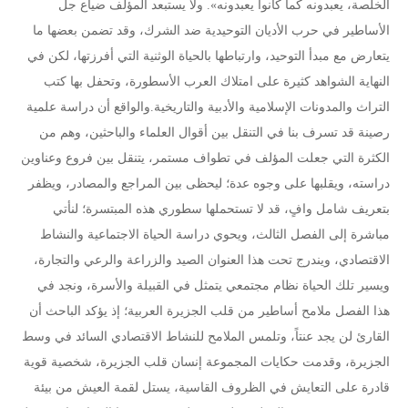
الخلصة، يعبدونه كما كانوا يعبدونه». ولا يستبعد المؤلف ضياع جل
الأساطير في حرب الأديان التوحيدية ضد الشرك، وقد تضمن بعضها ما
يتعارض مع مبدأ التوحيد، وارتباطها بالحياة الوثنية التي أفرزتها، لكن في
النهاية الشواهد كثيرة على امتلاك العرب الأسطورة، وتحفل بها كتب
التراث والمدونات الإسلامية والأدبية والتاريخية.والواقع أن دراسة علمية
رصينة قد تسرف بنا في التنقل بين أقوال العلماء والباحثين، وهم من
الكثرة التي جعلت المؤلف في تطواف مستمر، يتنقل بين فروع وعناوين
دراسته، ويقلبها على وجوه عدة؛ ليحظى بين المراجع والمصادر، ويظفر
بتعريف شامل وافٍ، قد لا تستحملها سطوري هذه المبتسرة؛ لنأتي
مباشرة إلى الفصل الثالث، ويحوي دراسة الحياة الاجتماعية والنشاط
الاقتصادي، ويندرج تحت هذا العنوان الصيد والزراعة والرعي والتجارة،
ويسير تلك الحياة نظام مجتمعي يتمثل في القبيلة والأسرة، ونجد في
هذا الفصل ملامح أساطير من قلب الجزيرة العربية؛ إذ يؤكد الباحث أن
القارئ لن يجد عنتاً، وتلمس الملامح للنشاط الاقتصادي السائد في وسط
الجزيرة، وقدمت حكايات المجموعة إنسان قلب الجزيرة، شخصية قوية
قادرة على التعايش في الظروف القاسية، يستل لقمة العيش من بيئة