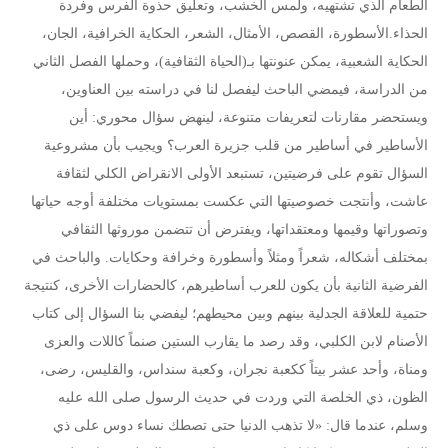
الطعام الذي تشتهيه، ولمس الخشب، وتعليق حذوة الفرس وفردة
الحذاء.الأسطورة، القصص، الأمثال، الشعر، الحكاية الخرافية، الجان،
الحكاية الشعبية، يمكن عنونتها بـ(الحياة الثقافية)، وحملها الفصل الثاني
من الدراسة، فيمضي الباحث ليفصل لنا في دراسته بين العناوين،
ويستحضر مقارنات لتعريفات متنوعة، لينهض سؤال محوري: أين
الأساطير في أساطير من قلب جزيرة العرب؟ ويجيب بأن مشروعية
السؤال تقوم على فرضيتين، تستبعد الأولى الانقراض الكلي لثقافة
عاشت، وأنتجت خصوصيتها التي عكست بمستويات مختلفة أوجه حياتها
وتصوراتها وقيمها ومعتقداتها، ويفترض أن تتضمن موروثها الثقافي
بمختلف أشكاله، شعراً ومثلاً وأسطورة وخرافة وحكايات. والباحث في
الفرضية الثانية بأن يكون للعرب أساطيرهم، كالحضارات الأخرى، كنتيجة
حتمية للعلاقة الجدلية بينهم وبين محيطهم؛ ليفضي بنا السؤال إلى كتاب
الأصنام لابن الكلبي، وقد رصد ما يقارب الستين صنماً كاللات والعزى
ومناة، وأحد عشر بيتاً ككعبة نجران، وكعبة سنداس، والقليس، رضى،
الظون، ذي الخلصة التي وردت في حديث الرسول صلى الله عليه
وسلم، عندما قال: «لا تذهب الدنيا حتى تصطك نساء دوس على ذي