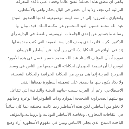
يكفي أن تنطق هذه الجملة؛ لتفتح عالماً وفضاء على نافذة المعرفة
التراثية في نجد، ولا بد أن تحضر في البال بحكم ولعي بالأساطير،
وانحيازي بالضرورة إلى دراسة قيمة موضوعية، قدمها الصديق المبدع
عبد الله محمد حسين العبد المحسن عن مكتبة الملك فهد، ونال بها
رسالة ماجستير عن إحدى الجامعات الروسية، ونلتقط في البداية رأي
الدكتور بكر با قادر، الذي يصف الدراسة العميقة التي كتب مقدمة لها
(تداعي الواقع في الحكايات)، التي بين أيدينا عن أساطير الجهيمان
نموذجاً، بأن المؤلف الأستاذ عبد الله محمد حسين فصل في هذه الأمور؛
ليوضح لنا أن تسمية الجهيمان لحكاياته التي جمعها من الناس في وسط
الجزيرة العربية إنما هي مزيج من الحكاية الخرافية والحكاية الشعبية،
ولا يكاد يكون بينها ما يصدق على تسميته أسطورة بمعناها الفني
الاصطلاحي، رغم أن العرب بسبب حياتهم الدينية والثقافية التي تتفاعل
مع بيئتهم الصحراوية الشحيحة الموارد وذات الطبوغرافيا الوعرة وحياتهم
لا تخلو من أساطير، لكن هذه الأساطير ربما كانت مختلفة عما كان سائداً
في الثقافات المجاورة، وبخاصة الأساطير اليونانية والرومانية.والمؤلف
الباحث المبدع الذي يجلي الالتباس ويبين في مفهوم الأسطورة أراد وضع