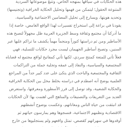
هذه الحكايات في سياقها بمنهجه الخاص، وتتبعُ موضوعاتها السردية
المتنوعة الحقول؛ ليتمكن من فهمها وتحليل الحكاية الخرافية (وتجنيسها)
وتحديد هويتها، ويسارع إلى تحليل المضامين الاجتماعية والسياسية،
يقودنا في براعة إلى استخراج تفسيرات لهذا الواقع الغامض، خاصة إذا
ما أدركنا أن مجتمع وثقافة وسط الجزيرة العربية ظل مجهولاً لتصبح هذه
الأساطير ومن ثم دراستها كنوزاً ومنجماً مهماً يكشف ما تراكم عليها عبر
السنين، وتصبح أساطير الجهيمان ليست مجرد حكايات للتسلية، فهي
فعلاً تأتي للمتعة كمنتج سردي، لكنها تأتي كمفاتيح لواقع مجتمع له قضاياه
المجتمعية والسياسية، والنفاذ إلى عمقه وتجلية جملة من التراكمات
الثقافية والمجتمعية.والباحث الذي يتكئ على عدد كبير جداً من المراجع
العلمية يوضح أنه اصطدم في دراسته بخلط مخل بين الحكاية الخرافية
والحكاية الشعبية، وقد توصل إلى فرز الأسطورة ومعرفتها، واستعرض
العديد من التعريفات والتصنيفات والمناهج التي اهتمت بها؛ لأن الحكايات
قد انبثقت من حياة الناس ومعاناتهم، وعكست بوضوح أنشطتهم
الاقتصادية ونظمهم الاجتماعية، فنسجوها وهم يمارسون حياتهم ثم
أوقدوها في سهراتهم كقصص، تمثل واقعهم ولم يستجلبوها من خارج