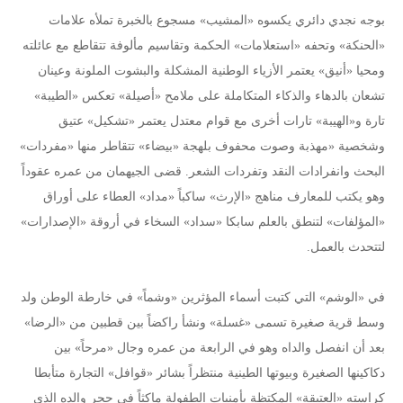
بوجه نجدي دائري يكسوه «المشيب» مسجوع بالخبرة تملأه علامات
«الحنكة» وتحفه «استعلامات» الحكمة وتقاسيم مألوفة تتقاطع مع عائلته
ومحيا «أنيق» يعتمر الأزياء الوطنية المشكلة والبشوت الملونة وعينان
تشعان بالدهاء والذكاء المتكاملة على ملامح «أصيلة» تعكس «الطيبة»
تارة و«الهيبة» تارات أخرى مع قوام معتدل يعتمر «تشكيل» عتيق
وشخصية «مهذبة وصوت محفوف بلهجة «بيضاء» تتقاطر منها «مفردات»
البحث وانفرادات النقد وتفردات الشعر. قضى الجيهمان من عمره عقوداً
وهو يكتب للمعارف مناهج «الإرث» ساكباً «مداد» العطاء على أوراق
«المؤلفات» لتنطق بالعلم سابكا «سداد» السخاء في أروقة «الإصدارات»
لتتحدث بالعمل.
في «الوشم» التي كتبت أسماء المؤثرين «وشماً» في خارطة الوطن ولد
وسط قرية صغيرة تسمى «غسلة» ونشأ راكضاً بين قطبين من «الرضا»
بعد أن انفصل والداه وهو في الرابعة من عمره وجال «مرحاً» بين
دكاكينها الصغيرة وبيوتها الطينية منتظراً بشائر «قوافل» التجارة متأبطا
كراسته «العتيقة» المكتظة بأمنيات الطفولة ماكثاً في حجر والده الذي