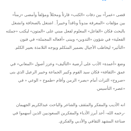
قضى «عمراً» بين دفات «الكتب» قارئاً ومحللاً ومؤلفاً وأمضى «زمناً»
بين مؤلفات «المعرفة مدوناً وناقداً وخبيراً.. اشتغل بالصحافة وانشغل
بالبحث فكان «الفاعل» المعلوم لفعل مبني على «المتون» ليكتب «جملته
الفعلية» في شؤون «التدوين» ويبنى «أفعاله المجملة» في فنون
«التأثير» ليخاطب الأجيال بضمير المتكلم ويوجه التلامذة بعبير الكلم.
وضع «أعمدة» الأدب على أرضية «التأليف» وعزز أصول «المعاني» في
عمق «الثقافة» فكان سيد القوم وكبير الجماعة وخبير الرعيل الذي بنى
«صروح» التراث أمام «بصر» الزمن وأقام «طموح « الوعي « في
«عصر» التأسيس.
انه الأديب والمفكر والمثقف والشاعر والباحث عبدالكريم الجهيمان
-رحمه الله- أحد أبرز الأدباء والمفكرين السعوديين الذين أسهموا في
صناعة المشهد الثقافي والأدبي والفكري.