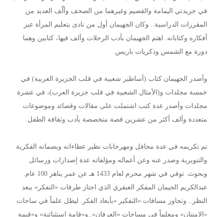
في جريدتي اليمامة والقصيم وغيرهما من الصحف وألّف العديد من
المقررات الدراسية.. وكان الجهيمان أول من نادى بتعليم المرأة عبر
أفكاره وكتاباته. اهتم الجهيمان بأدب الرحلات وألف فيها، كتابين وهما
دورة مع الشمس وذكريات باريس.
وأصدر الجهيمان كتاب (أساطير شعبية في قلب الجزيرة العربية) في
خمسة مجلدات و(الأمثال الشعبية في قلب جزيرة العرب)، في عشرة
مجلدات وأصدر عدة كتب اشتملت على مقالات وقصائد وموضوعات
متعددة وألف أكثر من عشرين قصة متخصصة بأدب وثقافة الطفل.
تم تكريمه في عدة محافل ومهرجانات نظير عطاءاته وبصماته الفكرية
والتنويرية وصدر عنه وعن أعماله ومؤلفاته عدة إصدارات ورسائل
وبحوث. توفي في شهر محرم لعام 1433 هـ عن عمر يناهز 100 عام.
عبدالكريم الجيمان المفكر العبقري الذي اجتاز طرقات «التفكر» ببعد
النظر.. وتجاوز مسافات «التفكير «بأبعاد الفكر. ليظل علماً في ساحات
«الامتنان» ومعلماً في مساحات «العرفان»..و«قامة استثنائية» و«قيمة