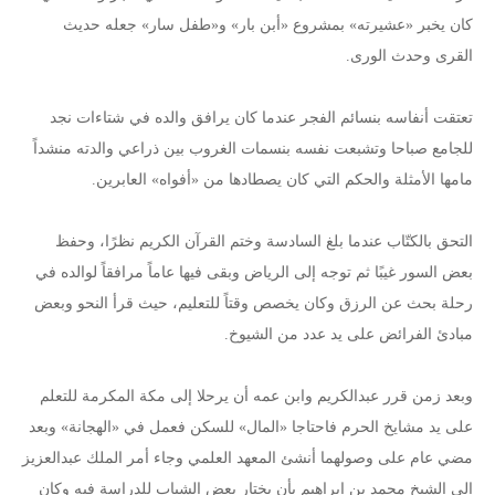
كان يخبر «عشيرته» بمشروع «أبن بار» و«طفل سار» جعله حديث
القرى وحدث الورى.
تعتقت أنفاسه بنسائم الفجر عندما كان يرافق والده في شتاءات نجد
للجامع صباحا وتشبعت نفسه بنسمات الغروب بين ذراعي والدته منشداً
مامها الأمثلة والحكم التي كان يصطادها من «أفواه» العابرين.
التحق بالكتّاب عندما بلغ السادسة وختم القرآن الكريم نظرًا، وحفظ
بعض السور غيبًا ثم توجه إلى الرياض وبقى فيها عاماً مرافقاً لوالده في
رحلة بحث عن الرزق وكان يخصص وقتاً للتعليم، حيث قرأ النحو وبعض
مبادئ الفرائض على يد عدد من الشيوخ.
وبعد زمن قرر عبدالكريم وابن عمه أن يرحلا إلى مكة المكرمة للتعلم
على يد مشايخ الحرم فاحتاجا «المال» للسكن فعمل في «الهجانة» وبعد
مضي عام على وصولهما أنشئ المعهد العلمي وجاء أمر الملك عبدالعزيز
إلى الشيخ محمد بن إبراهيم بأن يختار بعض الشباب للدراسة فيه وكان