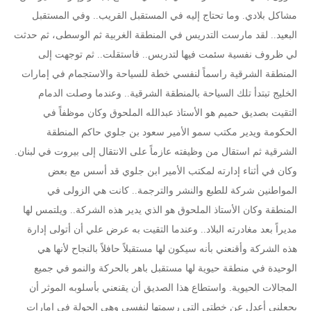
مشاكل بلادي. وما تحتاج إليه في المستقبل القريب.. وفي المستقبل
البعيد.. لقد مارست التدريس في المنطقة الغربية ثم الوسطى، ثم حدثت
لي ظروف نفسية سئمت فيها لتدريس.. فاستقلت.. ثم توجهت إلى
المنطقة الشرقية راسماً لنفسي خطة للسياحة والاستجمام في إمارات
الخليج تبتدأ تلك السياحة بالمنطقة الشرقية.. وعندما وصلت الدمام
التقيت بصديق حميم هو الأستاذ عبدالله الملحوق وكان موظفاً في
الحكومة ويدير مكتب سمو الأمير سعود بن جلوي حاكم المنطقة
الشرقية ثم استقال من وظيفته عازماً على الانتقال إلى بيروت في لبنان.
وكان في أثناء إدارته لمكتب الأمير ابن جلوي قد أسس مع بعض
المواطنين شركة للطبع والنشر والترجمة.. كانت هي الزولى في
المنطقة وكان الأستاذ الملحوق هو الذي يدير هذه الشركة.. ويلتمس لها
مديراً بعد مغادرته البلاد.. وعندما التقيت به عرض علي أن أتولى إدارة
هذه الشركة وأقنعني بأنه سيكون لها مستقبلاً حافلاً بالنجاح لأنها هي
الوحيدة في منطقة حيوية لها مستقبل باهر بالحركة والنمو في جميع
المجالات الحيوية. واستطاع هذا الصديق أن يقنعني بأسلوبه الموثر أن
يجعلني أعدل عن خطتي التي رسمتها لنفسي وهي الجولة في إمارات