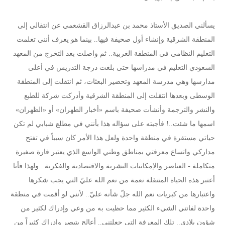
يسألني الصديق الأستاذ محمد بن عبدالرزاق القشعمي عن انتقالي إلى
المنطقة الشرقية وإنشاء أول صحيفة فيها.. بينما هو يعرف أنني تعلمت
التعليم النظامي في المنطقة الغربية.. ثم واصلت بعد التخرج من المعهد
السعودي التعليم في مدراسها حتى بلغت درجة التدريس في أعلى
مدارسها وهي مدرسة المعهد وتحضير البعثات، ثم انتقلت إلى المنطقة
الوسطى وبعدها انتقلت إلى المنطقة الشرقية وأدركت شركة للطبع
والنشر والترجمة وأنشأت صحيفة باسم «أخبار الطهران» أو «الظهران»
اسمها ما شئت..! فأجبته على سؤاله هذا بأنني في مطلع شبابي لم تكن
حياتي مستقرة في منطقة واحدة ولعل هذا الأمر كان سبباً في تفتح
مداركي واتساع معرفتي بمناطق وطني الواسع الذي يعتبر قارة صغيرة
متكاملة - العناصر والإمكانيات البشرية والاقتصادية والفكرية.. ولهذا فأنا
أعتبر هذه الحياة المتنقلة نعمة من نعم الله عليّ التي يجب شكرها
واعتبارها من كبريات نعم الله جلّ شأنه عليّ.. لأنني لو أقمت في منطقة
واحدة لفاتني الشيء الكثير مما حظيت به من وعي وإدراك لكثير من
شؤون بلادي.. تلك المعرفة التي جعلتني.. أعالج بتبصر وإدراك كثيراً من