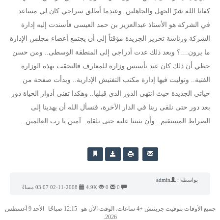
كفانا الله شرّ الجهل والجاهلين. وعندما أطلق سراحي كان لي مساعد
في الشركة هو الأستاذ عبدالعزيز بن حمد العيسى فأسندت إليه إدارة
الشركة ورئاسة تحرير الجريدة مؤقتاً إلى أن يجتمع أعضاء مجلس الإدارة
ما يرون....؟ وبعد ذلك عدت أدراجي إلى المنطقة الوسطى.. ومن حسن
حظي أن ذلك كان عند تأسيس وزارة للمعارف فالتحقت بهذه الوزارة
الفتية.. وتوليت فيها إدارة مكتب التفتيش الإدارية.. وبدأت صفحة من
حياتي الجديدة حيث انتهى الدور الذي قبلها.. وهكذا تفنى أدوار الحياة دور
بعد دور حتى نلقى ربنا في الدار الآخرة، فنسأل الله أن يهدينا إلى
الصراط المستقيم.. وأن يثبتنا عليه حتى نلقاه.. آمين يا رب العالمين..
بواسطة :
admin
0
0
4.9K
02-11-2008 03:07 مساءً
جميع الأوقات بتوقيت جرينتش +4 ساعات. الوقت الآن هو
12:15 صباحًا
الأحد 9 أغسطس
2026.