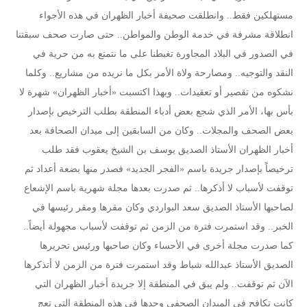
مستهلكين فقط.. وانطلقت صحيفة أخبار الظهران في هذه الأجواء
انطلاقة مشرفة في خدمة الوطن والمواطن.. حتى صارت صحف سبقتنا
في الصدور في البلاد المجاورة تغبطنا على ما نتمتع به من حرية في
النقد والتوجيه.. ومصارحة ولاة الأمر بكل ما نريده من مشاريع.. وكلما
نشكوه من تقصير أو تعقيدات.. وبهذا اكتسبت «أخبار الظهران» شهرة لا
بأس بها، الأمر الذي شجع بعض أدباء المنطقة بطلب الترخيص بإصدار
بعض الصحف والمجلات.. وكان من السابقين إلى ميدان الصحافة بعد
أخبار الظهران الأستاذ الصديق يوسف بن الشيخ يعقوب فقد طلب
ترخيصاً بإصدار جريدة باسم «الفجر الجديد» فصدر منها بضعة أعداد ثم
توقفت لأسباب لا أذكرها.. ثم صدرت بعدها مجلة شهرية باسم الإشعاع
لصاحبها الأستاذ الصديق سعد البواردي وكان مقرها ومقر رئيسها في
الخبر.. وقد استمرت فترة من الزمن ثم توقفت لأسباب مجهولة أيضاً..
كما صدرت مجلة أخرى في الأحساء وكان صاحبها ورئيس تحريرها
الصديق الأستاذ عبدالله شباط وقد استمرت فترة من الزمن لا أتذكرها
الآن ثم توقفت.. ولم يبق في المنطقة إلا جريدة أخبار الظهران التي
كانت تكافح في الميدان الصحفي وحدها في هذه المنطقة التي تعج