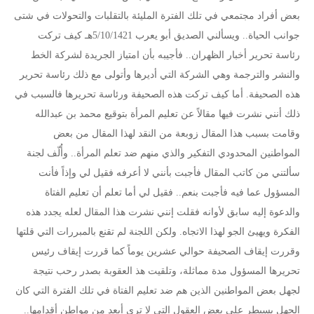
بعض أفراد مجتمعي في تلك الفترة المليئة بالتقلبات والتحولات في شتى
جوانب الحياة.. ويسألني الصديق أبو يعرب 5/10/1421هـ كيف تركت
رئاسة تحرير أخبار الظهران.. فأجيبه بأن امتياز الجريدة لشركة الخط
والنشر والترجمة وهي الشركة التي أديرها وأتولى مع ذلك رئاسة تحرير
هذه الصحيفة. أما كيف تركت هذه الصحيفة ورئاسة تحريرها فالسبب في
ذلك أنني نشرت فيها مقالاً عن تعليم المرأة بتوقيع محمد بن عبدالله
وقامت بسبب هذا المقال زوبعة من النقد لهذا المقال من بعض
المواطنين المحدودي التفكير والذي منهم ضد تعلم المرأة.. وأُلّف لجنة
سألتني من كاتب المقال فأجبت بأنني لا أعرفه فقيل لي وإذاً فأنت
المسؤول عما فيه فأجبت بنعم.. فقيل لي أما تعلم أن تعليم الفتاة
والدعوة إليه سابق لأوانه فقلت إنني نشرت هذا المقال لعله يجدد هذه
الفكرة ويهيئ الجو لهذا الاتجاه. ولكن اللجنة لم تقنع بالمبررات التي قلتها
وقررت إيقاف الصحيفة حوالي عشرين يوماً كما قررت إيقاف رئيس
تحريرها المسؤول مدة مماثلة، وتلقيت هذ العقوبة بصدر رحب نتيجة
لجهل بعض المواطنين الذين هم ضد تعليم الفتاة في تلك الفترة التي كان
الجهل يسيطر على بعض العقول التي لا ترى أبعد من مواطن أقدامها..