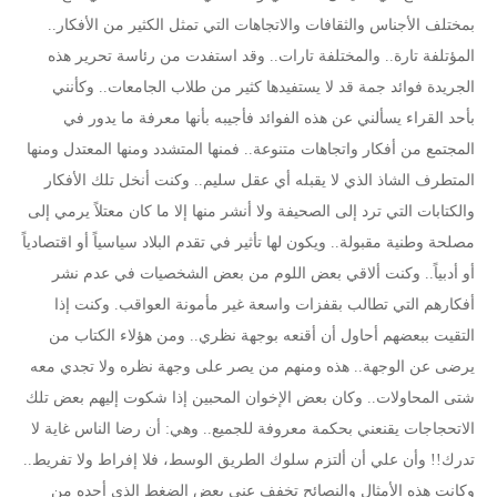
بمختلف الأجناس والثقافات والاتجاهات التي تمثل الكثير من الأفكار..
المؤتلفة تارة.. والمختلفة تارات.. وقد استفدت من رئاسة تحرير هذه
الجريدة فوائد جمة قد لا يستفيدها كثير من طلاب الجامعات.. وكأنني
بأحد القراء يسألني عن هذه الفوائد فأجيبه بأنها معرفة ما يدور في
المجتمع من أفكار واتجاهات متنوعة.. فمنها المتشدد ومنها المعتدل ومنها
المتطرف الشاذ الذي لا يقبله أي عقل سليم.. وكنت أنخل تلك الأفكار
والكتابات التي ترد إلى الصحيفة ولا أنشر منها إلا ما كان معتلاً يرمي إلى
مصلحة وطنية مقبولة.. ويكون لها تأثير في تقدم البلاد سياسياً أو اقتصادياً
أو أدبياً.. وكنت ألاقي بعض اللوم من بعض الشخصيات في عدم نشر
أفكارهم التي تطالب بقفزات واسعة غير مأمونة العواقب. وكنت إذا
التقيت ببعضهم أحاول أن أقنعه بوجهة نظري.. ومن هؤلاء الكتاب من
يرضى عن الوجهة.. هذه ومنهم من يصر على وجهة نظره ولا تجدي معه
شتى المحاولات.. وكان بعض الإخوان المحبين إذا شكوت إليهم بعض تلك
الاتحجاجات يقنعني بحكمة معروفة للجميع.. وهي: أن رضا الناس غاية لا
تدرك!! وأن علي أن ألتزم سلوك الطريق الوسط، فلا إفراط ولا تفريط..
وكانت هذه الأمثال والنصائح تخفف عني بعض الضغط الذي أجده من