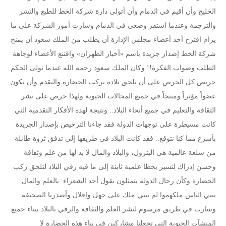
الخليج وأن أقيم في الدمام وأن أتولى دارة شركة الخط للطبع والنشر
والترجمة وعندما استقر وضعي في الدمام وسارت أمور الشركة على ما
يرام اقترح أحد أعضاء مجلس الإدارة أن يطلب من الملك سعود أن يمنح
شركة الخط إصدار جريدة باسم «أخبار الظهران» واقتنع الأعضاء لوجاهة
الطلب وصواب الفكرة!! وكان الملك سعود رحمه الله عندما تولى الحكم
حريص كل الحرص على أن تلحق بلاده بركب الحضارة والتقدم وأن تكون
عضواً مؤثراً ومنتجاً في جميع المجالات الحيوية ولهذا حرص على نشر
الثقافة والتعليم في جميع أنحاء البلاد.. ونتيجة لهذه الأفكار التقدمية التي
كانت مسيطرة على توجهات الدولة فقد جاءنا الترخيص بإصدار الجريدة
بأسرع مما كنا نتوقع.. فقد كانت البلاد في طريقها إلى تدفق ثروة طائلة
من سلعة عالمية هي البترول، والبلاد والمال لا بد لها من علم وثقافة
وحسن إدراك لتسير بخطا علمية ثابتة إلى ما فيه رقي البلاد لتلحق ركب
الحضارة وكأن رجال الدولة يتمثلون بقول أحد الشعراء: بالعلم والمال
يبني الناس ملكهموا لم يبني ملك على جهل وإقلال وأصدرنا الصحيفة
وسارت في طريق مرسوم لنشر العلم والثقافة والرقي بالبلاد ببناء جميع
المنشآت الحيوية التي تجعلنا مشاركين في بناء هذه الحضارة لا