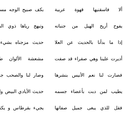
يها قهوة عربية
بكف صبيح الوجه مستملح الشكل
 الهيل من جنباته
وتبهج رياها ذوي الفكر والعقل
ا بالحديث عن العلا
حديث مزجناه بشيء من الهزل
ا وهي صفراء قد صفت
مشعشة الألوان طيبة الأصل
نعم الأنيس بنشرها
وصار لنا والصحب جامعة الشمل
دبت بأعضاء جسمه
حديث الأيادي البيض والمجد والبذل
يبغى جميل صفاتها
يجيء بقرطاس و يكتب ما أملي