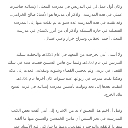
وكان أول عمل لي في التدريس في مدرسة المعلى الإبتدائية فباشرت
عملي في هذه المدرسة.. واذكر أن مديرها هو الأستاذ صالح الخزامي..
وقد بقيت في هذه المدرسة عدة سنوات ثم نقلت منها إلى المدرسة
الفيصلية في حارة الشبيكة وأذكر أن من أبرز تلاميذي في مدرسة
المعلى أحمد الجفالي وسراج خراز وعلي غسال.
ولا أنسى أنني تخرجت من المعهد في عام 1351هـ والتحقت بسلك
التدريس في عام 1353هـ وفيما بين هاتين السنتين قضيت سنة في سلك
القضاء في تربة.. ولم يعجبني القضاء وشئونه وتنقلاته.. فعدت إلى مكة
وهكذا بقيت مدرسا في ربوعها عدة سنوات كان أخرها عام 1361هـ
انتقلت بعدها إلى نجد وتوليت تأسيس مدرسة إبتدائية في قرية السيح
ببلاد الخرج.
وقبل أ، اختم هذا التعليق لا بد من الاشارة إلى أنني ألفت بعض الكتب
المدرسية في بحر الستين أي مابين الخمسين والستين منها ما ألفته
منفردا كالفقه والتوحيد والتهذيب.. ومنها ما شاركني فيه الأستاذ عمر