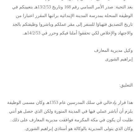
بعد التحية: صدر الأمر السامي رقم 168 وتاريخ 13/2/53هـ بتعيينكم في
الوظيفة المنحلة بمدرسة المدينة الإبتدائية براتبها المقرر اعتبارا من
تاريخ التصديق فتهياؤا للسفر إلى مقر عملكم وباشروا وظيفتكم بالجد
والاجتهاد والإخلاص لكي تحققوا أملنا فيكم وحرر في 14/2/53هـ.
وكيل مديرية المعارف
إبراهيم الشورى
التعليق:
هذا قرار بإدخالي في سلك المدرسين عام 1353هـ وكان مسمى الوظيفة
يلزم أن أباشر عملي فيها في المدينة المنورة ولكن الذي حصل هو أنني
طلبت أن يكون في مكة المكرمة فوافقت مديرية المعارف على ذلك..
وكان الذي يتولى المديرية بالوكالة هو أستاذي إبراهيم الشورى.