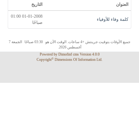
العنوان
التاريخ
01-01-2008 01:00
كلمة وفاء للأوفياء
صباحًا
جميع الأوقات بتوقيت جرينتش +4 ساعات. الوقت الآن هو
03:30 صباحًا
الجمعة 7
أغسطس 2026.
Powered by
Dimofinf cms
Version 4.0.0
©
Copyright
Dimensions Of Information Ltd.