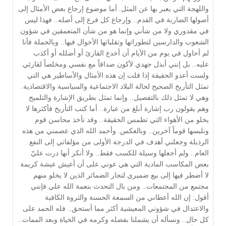
واللهجة التي يعبر بها عن المثل. أما موضوع إرجاع بعض الأمثال إلى 
أصولها الضاربة في القدم.. وإرجاع كل فرع إلى أصله.. فهذا ليس 
في مقدوري ولا من شأني وإنما هو من شأن المتعمقين في شؤون 
الشعوب والدارسين لتطوراتها وتقلباتها الأحوال فيها.. وبالجملة فأنا 
لم أحاول في يوم من الأيام أن أخدع القارئ أو أضلله أو أكذب 
عليه.. بل إنني أبذل جهدي لأكون صداقاً مع نفسي ومخلصاً لقارئي. 
ولست أعدو الحقيقة إذا قلت إن هذه الأمثال والأساطير هي التي 
تمثل التأريخ الصحيح لحالة البلاد الاجتماعية والسياسية والاقتصادية. 
وهي لا تمثل ذلك بالتفصيل.. وإنما تمثل بطريق الإشارة والتلميح 
وهم يقولون رب إشارة أبلغ من عبارة.. أما كتب التأريخ فأكثرها لا 
يخلو من الأهواء التي تطمس الحقيقة.. وقد تأخذ محاسن قوم 
وتلبسها قوماً آخرين.. وبالعكس. وأحمد الله الذي عصمني من هذه 
الرذيلة وجعلني أهدف في الدرجة الأولى من مؤلفاتي إلى النفع 
العام.. ولم أجعلها وسيلة للكسب فقط.. ولا أنكر أنها درت عليّ 
بعض المكاسب المادية التي هي عوني على أن أعيش عيشة كريمة 
لا أضطر فيها إلى بيع ضميري لتجار الضمائر الذين لا يخلو منهم 
مجتمع من المجتمعات.. ومن بال التحدث بنعمة الله علي فإنني 
أقول: إن الله أعطاني من السمعة الحسنة والثروة الكافية 
والاعتدال في شؤوني المعيشية أكثر مما أستحق.. فله الحمد على 
كل حال.. ونسأله أن يشملنا بفضله وكرمه في الحياة وبعد الممات.. 