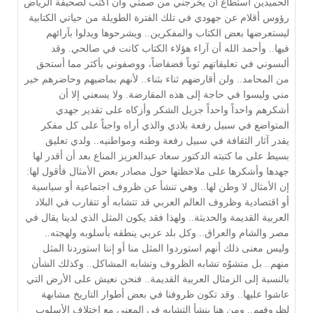
الحميدين استطاع أن يخرجني من صمتي وأن أكتب لصحيفة الرياض 
رؤوس أقلام عن جهودي في تلك الفترة الطويلة من حياتي الكتابية 
ليستعرضها بعض الكتاب والمفكرين.. ويشرحوها ويدلوا بآرائهم 
فيها.. وأحمد الله أن آراء هؤلاء الكتاب كانت في صالحي. وقد 
ألبسوني في تعليقاتهم ثوباً فضفاضاً، ووصفوني بأكثر مما أستحق 
من المحامد.. ولن أقارضهم ثناء بثناء.. لأنهم بماضيهم وحاضرهم خير 
مني وليسوا في حاجة إلى هذه المقارضة. ولا يسعني إلا أن 
أشكرهم واحداً واحداً جزيل الشكر وأزكاه على تقدير جهدي 
المتواضع في سبيل رفعة بلادي والذي أراه واجباً على كل مفكر 
يقدر آثار الثقافة في سبيل رفعة وطنه ومواطنيه.. ولدي تعليق 
بسيط على ما كتبته الدكتور سعاد عبدالعزيز المناع بعد أن أقدر لها 
جهدها وأشكرها على ملاحظتها حول مصادر بعض الأمثال فأقول لها: 
إن الأمثال لا وطن لها.. وهي تنشأ عن ظروف اجتماعية أو سياسية 
أو اقتصادية وظروف العالم العربي قد تتشابه أو تتقارب في البلاد 
العربية القديمة والحديثة.. ولهذا فقد يكون المثل الذي لدينا يقال في 
مصر والشام والعراق.. وكل بلد عربي ينطقه بأسلوبه ولهجته.. 
وليس معنى ذلك أنهم استوردوا المثل منا أو إننا استوردنا المثل 
منهم.. بل متشوُه تشابه الظروف وتشابه المشاكل.. وكذلك الشأن 
بالنسبة إلى الزمثال العربية القديمة.. فنحن نعيش على الأرض التي 
عاشوا عليها.. وقد تكون ظروفنا في بعض أطوار التاريخ مشابهة 
لظروفهم.. ومن هنا ينشأ التشابه في المعنى مع اختلاف الأسلوب 