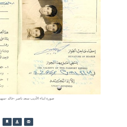
صورة ابناء الأديب سعد ناصر -خالد -سه