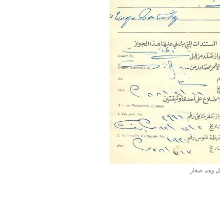
يل وهم صغار