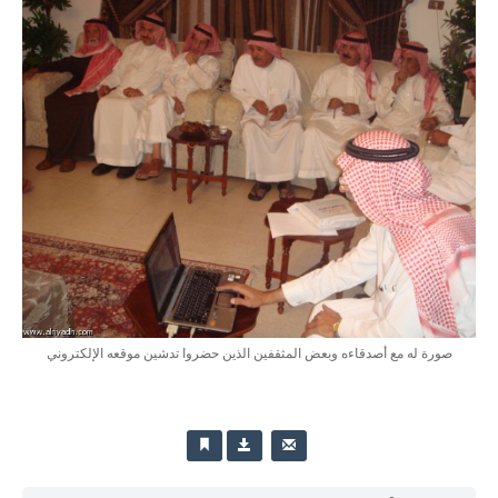
صورة له مع أصدقاءه وبعض المثقفين الذين حضروا تدشين موقعه الإلكتروني