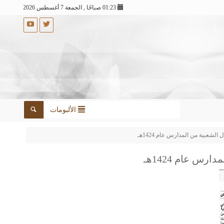
01:23 صباحًا , الجمعة 7 أغسطس 2026
الألبومات
لشعبية من المدارس عام 1424هـ
س عام 1424هـ