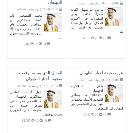
الجهيمان
03-30-2008 | بواسطة :
admin
02-16-2008 | بواسطة :
admin
مارس أبو سهيل الكتابة
مبكراً فكتب بعض
محمد القشعمي وُلد
المقاولات في \"صوت
الأستاذ عبدالكريم بن
الحجاز\". ولعل أول مقالة
عبدالعزيز الجهيمان عام
نشرت له كانت عبر
1330ه حسب قوله إلا
هذه..
أن وثائقه الرسمية تقول
إنه..
4.6K
0 |
0 |
5.4K
0 |
0 |
عن صحيفة أخبار الظهران
المقال الذي بسببه أوقفت
صحيفة أخبار الظهران
02-11-2008 | بواسطة :
admin
02-11-2008 | بواسطة :
admin
بقلم: عبدالكريم
الجهيمان -
يقول أستاذنا الفاضل
18/10/1421هـ يسألني
عبدالكريم الجهيمان -
الصديق الأستاذ محمد بن
أمد الله في عمره - في
عبدالرزاق القشعمي عن
معرض حديثه عن
انتقالي إلى المنطقة..
صحيفة أخبار الظهران
وسبب توقفها..
4.9K
0 |
0 |
12.3K
2 |
0 |