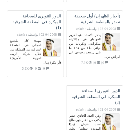
(أخبار الظهران) أول صحيفة
الدور التنويري للصحافة
تصدر بالمنطقة الشرقية
المبكرة في المنطقة الشرقية
(1)
02-04-2008 | بواسطة :
admin
02-04-2008 | بواسطة :
admin
يذكر الاستاذ عبدالكريم
الجهيمان في مذاكرته
تمهيد: كان للتجمع
مذكرات,, وذكريات من
العمالي في المنطقة
حياتي ط1 ص 173 ما
الشرقية من المملكة من
يلي: ,,,وبعد رجوعي الى
خلال شركة الزيت
الرياض من..
العربية الأمريكية
(أرامكو) وما..
7.9K
0 |
0 |
3.8K
0 |
0 |
الدور التنويري للصحافة
المبكرة في المنطقة الشرقية
(2)
02-04-2008 | بواسطة :
admin
وفي العدد الحادي عشر
يكتب من الخبر جبر صالح
تحت عنوان (وإذا
المؤودة سئلت) يعلق